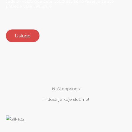
Jedino mesto gde ćete dobiti savršeno rešenje za sve
potrebe vaše industrije.
Usluge
Naši doprinosi
Industrije koje služimo!