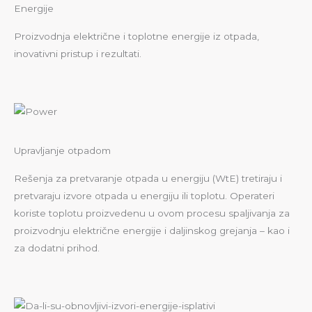
Energije
Proizvodnja električne i toplotne energije iz otpada,
inovativni pristup i rezultati.
Upravljanje otpadom
Rešenja za pretvaranje otpada u energiju (WtE) tretiraju i
pretvaraju izvore otpada u energiju ili toplotu. Operateri
koriste toplotu proizvedenu u ovom procesu spaljivanja za
proizvodnju električne energije i daljinskog grejanja – kao i
za dodatni prihod.