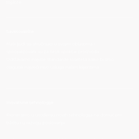
toplote.
Savetovalište
Naši ljudi su stručnjaci u svojim oblastima i
specijalizovani su za širok spektar proizvoda.
Održavamo najviše standarde kvaliteta kako bi smo
osigurali najveći nivo usluga našim klijentima.
Inovativne tehnologije
Pioniri smo u uvođenju novih tehnologija na domaćem
tržištu i u razvoju poslovanja.