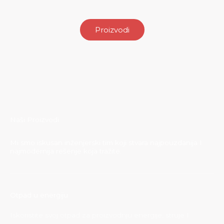
Proizvodi
Naši Proizvodi
Mi smo iskusan inženjerski tim koji stvara najpouzdanija I
najmodernija rešenje koja tražite.
Otpad u energiju
Iskoristite svoj otpad za proizvodnju energije, struje I