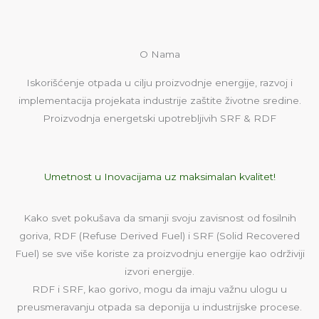
O Nama
Iskorišćenje otpada u cilju proizvodnje energije, razvoj i
implementacija projekata industrije zaštite životne sredine.
Proizvodnja energetski upotrebljivih SRF & RDF
Umetnost u Inovacijama uz maksimalan kvalitet!
Kako svet pokušava da smanji svoju zavisnost od fosilnih
goriva, RDF (Refuse Derived Fuel) i SRF (Solid Recovered
Fuel) se sve više koriste za proizvodnju energije kao održiviji
izvori energije.
RDF i SRF, kao gorivo, mogu da imaju važnu ulogu u
preusmeravanju otpada sa deponija u industrijske procese.